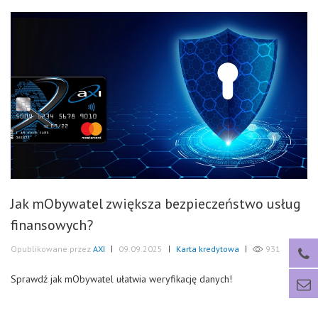
Jak mObywatel zwiększa bezpieczeństwo usług
finansowych?
Opublikowane przez
AXI
|
09.09.2025
|
Karta kredytowa
|
931
Sprawdź jak mObywatel ułatwia weryfikację danych!