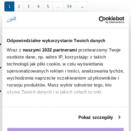
1
2
3
4
5
…
34
→
Nowe blogi
Popularne blogi
Odpowiedzialne wykorzystanie Twoich danych
Jak odblokować kartę?
Wraz z
naszymi 1022 partnerami
przetwarzamy Twoje
11.05.2026
|
Karta kredytowa
osobiste dane, np. adres IP, korzystając z takich
technologii jak pliki cookie, w celu wyświetlania
Jak poprawnie wgrać zdjęcia dowodu osobistego?
spersonalizowanych reklam i treści, analizowania tychże,
21.04.2026
|
Karta kredytowa
wychodzenia naprzeciw oczekiwaniom użytkowników i
rozwoju produktów. Masz wybór odnośnie tego, kto
Jak rozmawiać o finansach w związku?
używa Twoich danych i w jakich celach to robi.
05.02.2026
|
Finanse
Jeśli wyrazisz na to zgodę, chcielibyśmy również:
Gromadzić dane dotyczące Twojej lokalizacji
Pokaż szczegóły
Kategorie bloga
geograficznej z dokładnością nawet do kilku metrów
Identyfikować Twoje urządzenie, aktywnie