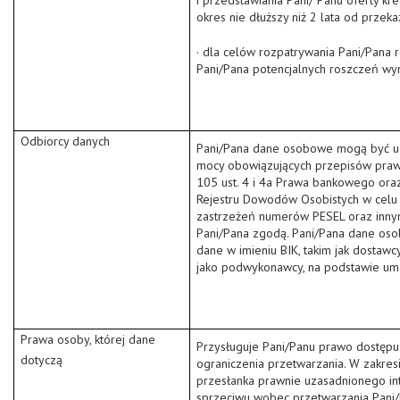
i przedstawiania Pani/ Panu oferty kr
okres nie dłuższy niż 2 lata od przek
· dla celów rozpatrywania Pani/Pana
Pani/Pana potencjalnych roszczeń wyn
Odbiorcy danych
Pani/Pana dane osobowe mogą być ud
mocy obowiązujących przepisów praw
105 ust. 4 i 4a Prawa bankowego oraz
Rejestru Dowodów Osobistych w celu 
zastrzeżeń numerów PESEL oraz innym
Pani/Pana zgodą. Pani/Pana dane o
dane w imieniu BIK, takim jak dostaw
jako podwykonawcy, na podstawie umo
Prawa osoby, której dane
Przysługuje Pani/Panu prawo dostępu 
dotyczą
ograniczenia przetwarzania. W zakres
przesłanka prawnie uzasadnionego int
sprzeciwu wobec przetwarzania Pani