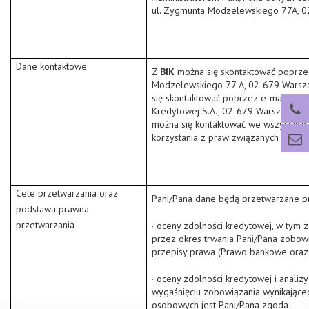
ul. Zygmunta Modzelewskiego 77A, 0
Dane kontaktowe
Z
BIK
można się skontaktować poprze
Modzelewskiego 77 A, 02-679 Warsz
się skontaktować poprzez e-mail:
iod
Kredytowej S.A., 02-679 Warszawa, u
można się kontaktować we wszystkic
korzystania z praw związanych z prz
Cele przetwarzania oraz
Pani/Pana dane będą przetwarzane 
podstawa prawna
przetwarzania
· oceny zdolności kredytowej, w tym
przez okres trwania Pani/Pana zobo
przepisy prawa (Prawo bankowe oraz 
· oceny zdolności kredytowej i anali
wygaśnięciu zobowiązania wynikające
osobowych jest Pani/Pana zgoda;