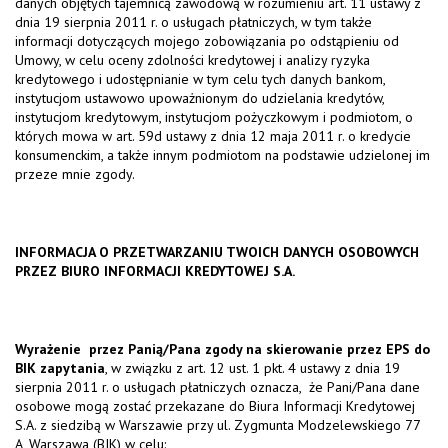
danych objętych tajemnicą zawodową w rozumieniu art. 11 ustawy z
dnia 19 sierpnia 2011 r. o usługach płatniczych, w tym także
informacji dotyczących mojego zobowiązania po odstąpieniu od
Umowy, w celu oceny zdolności kredytowej i analizy ryzyka
kredytowego i udostępnianie w tym celu tych danych bankom,
instytucjom ustawowo upoważnionym do udzielania kredytów,
instytucjom kredytowym, instytucjom pożyczkowym i podmiotom, o
których mowa w art. 59d ustawy z dnia 12 maja 2011 r. o kredycie
konsumenckim, a także innym podmiotom na podstawie udzielonej im
przeze mnie zgody.
INFORMACJA O PRZETWARZANIU TWOICH DANYCH OSOBOWYCH
PRZEZ BIURO INFORMACJI KREDYTOWEJ S.A.
Wyrażenie przez Panią/Pana zgody na skierowanie przez EPS do
BIK zapytania
, w związku z art. 12 ust. 1 pkt. 4 ustawy z dnia 19
sierpnia 2011 r. o usługach płatniczych oznacza, że Pani/Pana dane
osobowe mogą zostać przekazane do Biura Informacji Kredytowej
S.A. z siedzibą w Warszawie przy ul. Zygmunta Modzelewskiego 77
A, Warszawa (BIK) w celu: