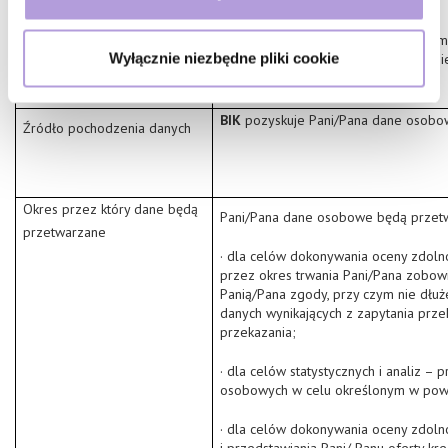
· dane adresowe i teleadresowe;
(fingerprinting, czyli wirtualny odcisk palca)
· dane dotyczące zobowiązania w tym: c
Dowiedz się więcej odnośnie tego, jak Twoje osobiste
Wyłącznie niezbędne pliki cookie
warunki spłaty zobowiązania, zabezpi
dane są przetwarzane oraz ustaw własne preferencje w
wniosków kredytowych.
sekcji szczegółów
. W Deklaracji plików cookie możesz
zmienić lub wycofać swoją zgodę w dowolnej chwili.
BIK
pozyskuje Pani/Pana dane osobo
Źródło pochodzenia danych
Wykorzystujemy pliki cookie do spersonalizowania treści
i reklam, aby oferować funkcje społecznościowe i
Okres przez który dane będą
analizować ruch w naszej witrynie. Informacje o tym, jak
Pani/Pana dane osobowe będą przet
przetwarzane
korzystasz z naszej witryny, udostępniamy partnerom
· dla celów dokonywania oceny zdolno
społecznościowym, reklamowym i analitycznym.
przez okres trwania Pani/Pana zobowi
Partnerzy mogą połączyć te informacje z innymi danymi
Panią/Pana zgody, przy czym nie dłuże
otrzymanymi od Ciebie lub uzyskanymi podczas
danych wynikających z zapytania prze
korzystania z ich usług. Kontynuując korzystanie z
przekazania;
naszej witryny, zgadasz się na używanie plików
· dla celów statystycznych i analiz –
cookie.
.
.
Polityka Cookies
Polityka Prywatności
osobowych w celu określonym w pow
· dla celów dokonywania oceny zdoln