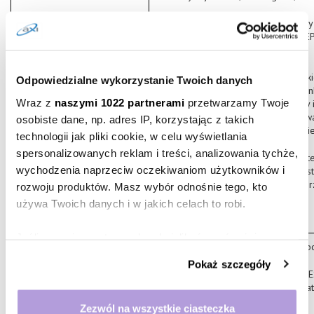
· oceny zdolności kredytowej i anali
Panu oferty kredytowej z inicjatywy 
Pana zgoda;
· statystycznych i analiz, których wyn
Odpowiedzialne wykorzystanie Twoich danych
podejmowania decyzji dotyczącej kon
Wraz z
naszymi 1022 partnerami
przetwarzamy Twoje
osobowych jest prawnie uzasadniony i
pożyczkowych i innych instytucji up
osobiste dane, np. adres IP, korzystając z takich
umożliwiających właściwe zarządzani
technologii jak pliki cookie, w celu wyświetlania
spersonalizowanych reklam i treści, analizowania tychże,
· w celu rozpatrywania Pani/Pana pot
wychodzenia naprzeciw oczekiwaniom użytkowników i
przetwarzania danych osobowych jest 
rozpatrzeniu zgłoszenia będącego pr
rozwoju produktów. Masz wybór odnośnie tego, kto
używa Twoich danych i w jakich celach to robi.
Jeśli wyrazisz na to zgodę, chcielibyśmy również:
Kategorie przetwarzanych
BIK
przetwarza Pani/Pana dane osobo
Gromadzić dane dotyczące Twojej lokalizacji
danych
Pokaż szczegóły
geograficznej z dokładnością nawet do kilku metrów
· dane identyfikujące osobę, w tym: 
data i miejsce urodzenia, płeć, obywa
Identyfikować Twoje urządzenie, aktywnie
analizując charakteryzującego je zbiory danych
Zezwól na wszystkie ciasteczka