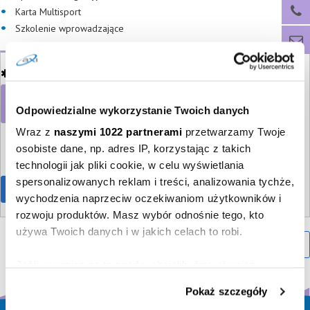
Karta Multisport
Szkolenie wprowadzające
Upload your CV
WGRAJ
Odpowiedzialne wykorzystanie Twoich danych
SWOJE CV
Wraz z
naszymi 1022 partnerami
przetwarzamy Twoje
osobiste dane, np. adres IP, korzystając z takich
Accept our privacy policy
technologii jak pliki cookie, w celu wyświetlania
spersonalizowanych reklam i treści, analizowania tychże,
Wyślij CV
wychodzenia naprzeciw oczekiwaniom użytkowników i
rozwoju produktów. Masz wybór odnośnie tego, kto
używa Twoich danych i w jakich celach to robi.
Anuluj
Jeśli wyrazisz na to zgodę, chcielibyśmy również:
Gromadzić dane dotyczące Twojej lokalizacji
Pokaż szczegóły
geograficznej z dokładnością nawet do kilku metrów