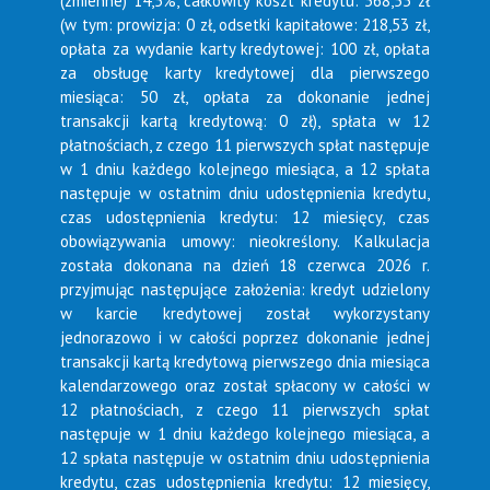
(zmienne) 14,5%, całkowity koszt kredytu: 368,53 zł
(w tym: prowizja: 0 zł, odsetki kapitałowe: 218,53 zł,
opłata za wydanie karty kredytowej: 100 zł, opłata
za obsługę karty kredytowej dla pierwszego
miesiąca: 50 zł, opłata za dokonanie jednej
transakcji kartą kredytową: 0 zł), spłata w 12
płatnościach, z czego 11 pierwszych spłat następuje
w 1 dniu każdego kolejnego miesiąca, a 12 spłata
następuje w ostatnim dniu udostępnienia kredytu,
czas udostępnienia kredytu: 12 miesięcy, czas
obowiązywania umowy: nieokreślony. Kalkulacja
została dokonana na dzień 18 czerwca 2026 r.
przyjmując następujące założenia: kredyt udzielony
w karcie kredytowej został wykorzystany
jednorazowo i w całości poprzez dokonanie jednej
transakcji kartą kredytową pierwszego dnia miesiąca
kalendarzowego oraz został spłacony w całości w
12 płatnościach, z czego 11 pierwszych spłat
następuje w 1 dniu każdego kolejnego miesiąca, a
12 spłata następuje w ostatnim dniu udostępnienia
kredytu, czas udostępnienia kredytu: 12 miesięcy,