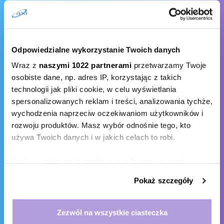
zawartych w Umowie?
Jaki jest termin płatności Karty AXI?
Co oznacza ogólne zobowiązanie na Karcie AXI?
Odpowiedzialne wykorzystanie Twoich danych
Co oznacza obecne zobowiązanie na Karcie AXI?
Wraz z
naszymi 1022 partnerami
przetwarzamy Twoje
Ile wynoszą roczne koszty oraz oprocentowanie na
osobiste dane, np. adres IP, korzystając z takich
Karcie AXI?
technologii jak pliki cookie, w celu wyświetlania
spersonalizowanych reklam i treści, analizowania tychże,
wychodzenia naprzeciw oczekiwaniom użytkowników i
rozwoju produktów. Masz wybór odnośnie tego, kto
AXI CARD
używa Twoich danych i w jakich celach to robi.
14
WNIOSEK O KARTĘ
0
KARTA AXI
Jeśli wyrazisz na to zgodę, chcielibyśmy również:
5
KORZYŚCI I ZALETY
Gromadzić dane dotyczące Twojej lokalizacji
Pokaż szczegóły
14
PŁATNOŚCI I TRANSAKCJE
geograficznej z dokładnością nawet do kilku metrów
6
PODATKI, OPROCENTOWANIE ORAZ LIMITY
Identyfikować Twoje urządzenie, aktywnie analizując
12
ZARZĄDZANIE KARTĄ AXI
charakteryzującego je zbiory danych (fingerprinting,
Zezwól na wszystkie ciasteczka
7
czyli wirtualny odcisk palca)
PROFIL OSOBISTY AXI