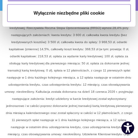
Dowiedz się więcej odnośnie tego, jak Twoje osobiste
Wyłącznie niezbędne pliki cookie
dane są przetwarzane oraz ustaw własne preferencje w
Przykład reprezentatywny dla produktu AXI Card Smart - kredyt konsumencki w karcie
sekcji szczegółów
. W Deklaracji plików cookie możesz
kredytowej: Rzeczywista Roczna Stopa Oprocentowania (RRSO) wynosi 28,4% przy
zmienić lub wycofać swoją zgodę w dowolnej chwili.
następujących założeniach: kwota kredytu: 3 600 zł, całkowita kwota kredytu (bez
kredytowanych kosztów): 3 500 zł, całkowita kwota do spłaty: 3 968,53 zł, odsetki
Wykorzystujemy pliki cookie do spersonalizowania treści
kapitałowe (zmienne) 14,5%, całkowity koszt kredytu: 368,53 zł (w tym: prowizja: 0 zł,
i reklam, aby oferować funkcje społecznościowe i
odsetki kapitałowe: 218,53 zł, opłata za wydanie karty kredytowej: 100 zł, opłata za
analizować ruch w naszej witrynie. Informacje o tym, jak
obsługę karty kredytowej dla pierwszego miesiąca: 50 zł, opłata za dokonanie jednej
korzystasz z naszej witryny, udostępniamy partnerom
transakcji kartą kredytową: 0 zł), spłata w 12 płatnościach, z czego 11 pierwszych spłat
społecznościowym, reklamowym i analitycznym.
następuje w 1 dniu każdego kolejnego miesiąca, a 12 spłata następuje w ostatnim dniu
Partnerzy mogą połączyć te informacje z innymi danymi
udostępnienia kredytu, czas udostępnienia kredytu: 12 miesięcy, czas obowiązywania
otrzymanymi od Ciebie lub uzyskanymi podczas
umowy: nieokreślony. Kalkulacja została dokonana na dzień 18 czerwca 2026 r. przyjmując
korzystania z ich usług. Kontynuując korzystanie z
następujące założenia: kredyt udzielony w karcie kredytowej został wykorzystany
naszej witryny, zgadasz się na używanie plików
jednorazowo i w całości poprzez dokonanie jednej transakcji kartą kredytową pierwszego
cookie.
.
.
Polityka Cookies
Polityka Prywatności
dnia miesiąca kalendarzowego oraz został spłacony w całości w 12 płatnościach, z czego
11 pierwszych spłat następuje w 1 dniu każdego kolejnego miesiąca, a 12 spłata
następuje w ostatnim dniu udostępnienia kredytu, czas udostępnienia kredytu: 12
miesięcy, czas obowiązywania umowy: nieokreślony. Udzielenie Klientowi kredytu i jego