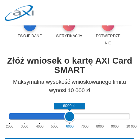
1
2
3
TWOJE DANE
WERYFIKACJA
POTWIERDZE
NIE
Złóż wniosek o kartę AXI Card
SMART
Maksymalna wysokość wnioskowanego limitu
wynosi 10 000 zł
6000 zł.
2000
3000
4000
5000
6000
7000
8000
9000
10 000