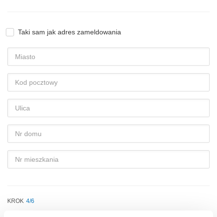
Taki sam jak adres zameldowania
Miasto
Kod
pocztowy
Ulica
Nr
domu
Nr
mieszkania
KROK
4/6
ADRES DOSTAWY KARTY (UPEWNIJ SIĘ, ŻE