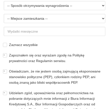
cywilny
-
-
-
Wykształcenie
-
-
-
Sposób
-
-
otrzymywania
-
wynagrodzenia
Miejsce
-
zamieszkania
Wydatki
-
-
miesięczne
-
Zaznacz wszystkie
Zapoznałem się oraz wyrażam zgodę na Politykę
prywatności oraz Regulamin serwisu.
Oświadczam, że nie jestem osobą zajmującą eksponowane
stanowisko polityczne (PEP), członkiem rodziny PEP, ani
osobą znaną jako bliski współpracownik PEP.
Udzielam zgód, upoważnienia oraz pełnomocnictwa na
pobranie dotyczących mnie informacji z Biura Informacji
Kredytowej S.A., Biur Informacji Gospodarczych oraz od