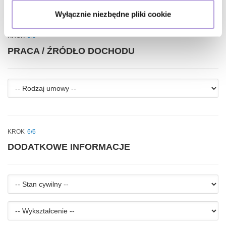
Dowiedz się więcej odnośnie tego, jak Twoje osobiste
Wyłącznie niezbędne pliki cookie
dane są przetwarzane oraz ustaw własne preferencje w
sekcji szczegółów
. W Deklaracji plików cookie możesz
KROK
5/6
zmienić lub wycofać swoją zgodę w dowolnej chwili.
PRACA / ŹRÓDŁO DOCHODU
Wykorzystujemy pliki cookie do spersonalizowania treści
i reklam, aby oferować funkcje społecznościowe i
analizować ruch w naszej witrynie. Informacje o tym, jak
longform.contractTypeChange
korzystasz z naszej witryny, udostępniamy partnerom
społecznościowym, reklamowym i analitycznym.
Partnerzy mogą połączyć te informacje z innymi danymi
KROK
6/6
otrzymanymi od Ciebie lub uzyskanymi podczas
DODATKOWE INFORMACJE
korzystania z ich usług. Kontynuując korzystanie z
naszej witryny, zgadasz się na używanie plików
cookie.
.
.
Polityka Cookies
Polityka Prywatności
-
-
Stan
-