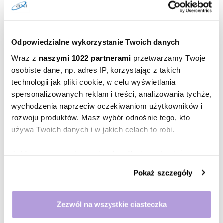
PODAJESZ ADRES, POD KTÓRYM ZASTANIE
CIĘ KURIER)
Odpowiedzialne wykorzystanie Twoich danych
Wraz z
naszymi 1022 partnerami
przetwarzamy Twoje
Taki sam jak adres zameldowania
osobiste dane, np. adres IP, korzystając z takich
technologii jak pliki cookie, w celu wyświetlania
Taki sam jak adres korespondencyjny
spersonalizowanych reklam i treści, analizowania tychże,
wychodzenia naprzeciw oczekiwaniom użytkowników i
Miasto
rozwoju produktów. Masz wybór odnośnie tego, kto
używa Twoich danych i w jakich celach to robi.
Kod
pocztowy
Jeśli wyrazisz na to zgodę, chcielibyśmy również:
Ulica
Gromadzić dane dotyczące Twojej lokalizacji
Pokaż szczegóły
geograficznej z dokładnością nawet do kilku metrów
Nr
Identyfikować Twoje urządzenie, aktywnie
domu
analizując charakteryzującego je zbiory danych
Zezwól na wszystkie ciasteczka
Nr
(fingerprinting, czyli wirtualny odcisk palca)
mieszkania